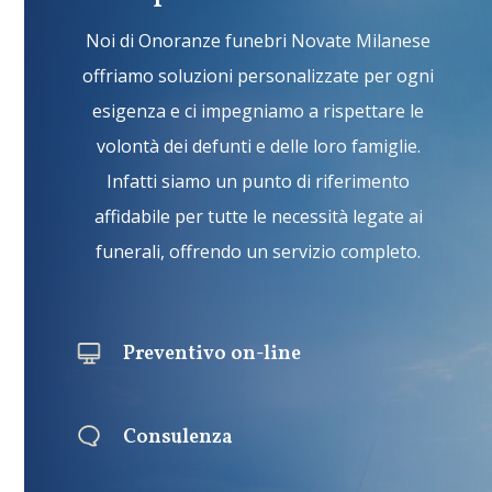
Noi di Onoranze funebri Novate Milanese
offriamo sol
uz
ion
i
personal
izz
ate
per
o
gn
i
es
igen
za
e
c
i
impe
gn
iam
o
a
ris
p
ett
are
le
vol
ont
à
de
i
def
unt
i
e
del
le
l
oro
fam
ig
lie
.
Infatti si
am
o
un
pun
to
di
r
ifer
iment
o
aff
id
ab
ile
per
tut
te
le
necess
it
à
leg
ate
a
i
funeral
i
,
off
rend
o
un
serv
iz
io
comple
to.
Preventivo on-line
Consulenza