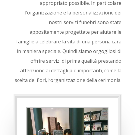
appropri
ato
poss
ib
ile
.
In particolare
l
‘
organ
izz
az
ione
e
la
personal
izz
az
ione
de
i
nost
ri
serv
iz
i
fun
eb
ri
son
o
state
app
osit
ament
e
pro
get
t
ate
per
a
i
ut
are
le
fam
ig
lie
a
celeb
ra
re
la
v
ita
di
un
a
persona
car
a
in
man
iera
special
e
.
Quindi s
iam
o
org
ogl
ios
i
di
off
ri
re
serv
iz
i
di
prim
a
qual
it
à
pre
stand
o
att
enz
ione
a
i
det
tag
li
pi
ù
important
i
,
come
la
s
ce
lt
a
de
i
f
ior
i
,
l
‘
organ
izz
az
ione
de
lla
cer
im
onia.