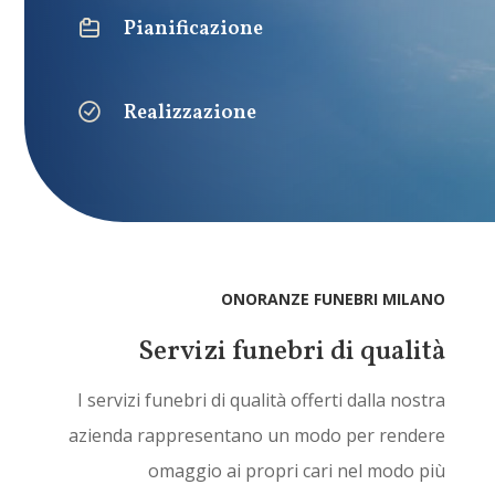
Pianificazione
Realizzazione
ONORANZE FUNEBRI MILANO
Servizi funebri di qualità
I
serv
iz
i
fun
eb
ri
di
qual
it
à
off
ert
i
d
alla
nost
ra
a
zi
enda
rapp
resent
ano
un
mod
o
per
rend
ere
om
agg
io
a
i
propri
car
i
n
el
mod
o
pi
ù