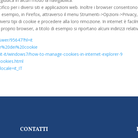
egiudica in alcun modo la navigabilità.
ico per i diversi siti e applicazioni web. Inoltre i browser consentono 
olo di esempio, in Firefox, attraverso il menu Strumenti->Opzioni->Privac
iversi tipi di cookie e procedere alla loro rimozione. In internet è fa
proprio browser, a titolo di esempio si riportano alcuni indirizzi relativ
swer/95647?hl=it
ione%20dei%20cookie
it-it/windows7/how-to-manage-cookies-in-internet-explorer-9
cookies.html
ocale=it_IT
CONTATTI