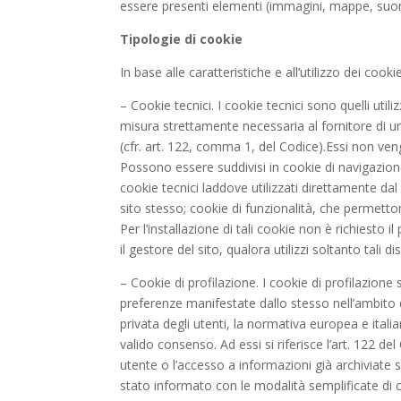
essere presenti elementi (immagini, mappe, suoni, 
Tipologie di cookie
In base alle caratteristiche e all’utilizzo dei coo
– Cookie tecnici. I cookie tecnici sono quelli uti
misura strettamente necessaria al fornitore di un 
(cfr. art. 122, comma 1, del Codice).Essi non veng
Possono essere suddivisi in cookie di navigazione
cookie tecnici laddove utilizzati direttamente da
sito stesso; cookie di funzionalità, che permettono 
Per l’installazione di tali cookie non è richiesto 
il gestore del sito, qualora utilizzi soltanto tali d
– Cookie di profilazione. I cookie di profilazione s
preferenze manifestate dallo stesso nell’ambito de
privata degli utenti, la normativa europea e ital
valido consenso. Ad essi si riferisce l’art. 122 d
utente o l’accesso a informazioni già archiviate
stato informato con le modalità semplificate di cu