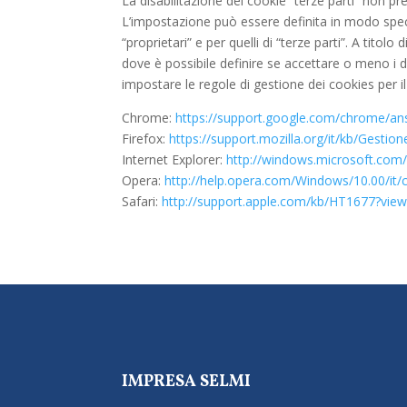
La disabilitazione dei cookie “terze parti” non pr
L’impostazione può essere definita in modo specif
“proprietari” e per quelli di “terze parti”. A tit
dove è possibile definire se accettare o meno i d
impostare le regole di gestione dei cookies per il 
Chrome:
https://support.google.com/chrome/an
Firefox:
https://support.mozilla.org/it/kb/Gest
Internet Explorer:
http://windows.microsoft.com/
Opera:
http://help.opera.com/Windows/10.00/it/
Safari:
http://support.apple.com/kb/HT1677?viewl
IMPRESA SELMI