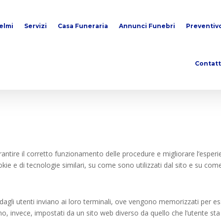
elmi
Servizi
Casa Funeraria
Annunci Funebri
Preventiv
Contatt
arantire il corretto funzionamento delle procedure e migliorare l’esperie
e e di tecnologie similari, su come sono utilizzati dal sito e su come 
ati dagli utenti inviano ai loro terminali, ove vengono memorizzati per esse
gono, invece, impostati da un sito web diverso da quello che l’utente s