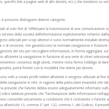
specifici link a pagine web di altri domini, ecc.) che risiedono su serve
kie si possono distinguere diverse categorie:
lizzati al solo fine di “effettuare la trasmissione di una comunicazione 
servizio della società dell’informazione esplicitamente richiesto dall’
ono utilizzati per scopi ulteriori e sono normalmente installati dirett
 o di sessione, che garantiscono la normale navigazione e fruizione de
l gestore del sito per raccogliere informazioni, in forma aggregata, sul
all’utente la navigazione in funzione di una serie di criteri selezionati 
il preventivo consenso degli utenti, mentre resta fermo l’obbligo di dare 
ispositivi, potrà fornire con le modalità che ritiene più idonee.
ono volti a creare profili relativi all’utente e vengono utilizzati al fine 
lla navigazione in rete. In ragione della particolare invasività che tal
iana prevede che l’utente debba essere adeguatamente informato sull’us
el Codice laddove prevede che “l’archiviazione delle informazioni nell’a
 sono consentiti unicamente a condizione che il contraente o l’utente
i all’articolo 13, comma 3” (art. 122, comma 1, del Codice). Il presente