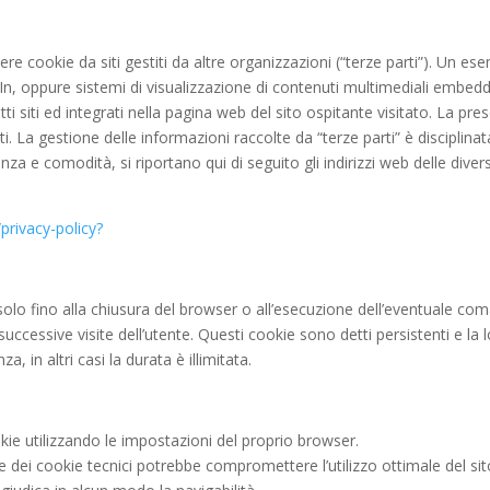
ere cookie da siti gestiti da altre organizzazioni (“terze parti”). Un e
n, oppure sistemi di visualizzazione di contenuti multimediali embedd
tti siti ed integrati nella pagina web del sito ospitante visitato. La p
arti. La gestione delle informazioni raccolte da “terze parti” è disciplinat
za e comodità, si riportano qui di seguito gli indirizzi web delle diver
/privacy-policy?
 solo fino alla chiusura del browser o all’esecuzione dell’eventuale com
uccessive visite dell’utente. Questi cookie sono detti persistenti e la
, in altri casi la durata è illimitata.
ie utilizzando le impostazioni del proprio browser.
le dei cookie tecnici potrebbe compromettere l’utilizzo ottimale del sit